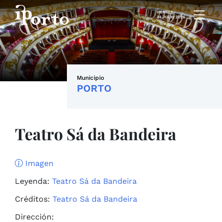
Saltar al contenido
VIERNES
24 JULIO 2026
Municipio
PORTO
Teatro Sá da Bandeira
Imagen
Leyenda:
Teatro Sá da Bandeira
Créditos:
Teatro Sá da Bandeira
Dirección: