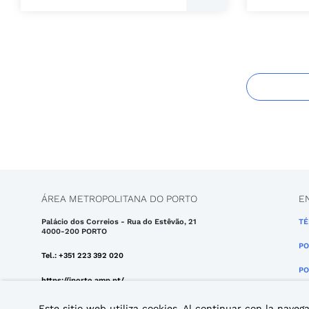
ÁREA METROPOLITANA DO PORTO
E
Palácio dos Correios - Rua do Estêvão, 21
TÉ
4000-200 PORTO
PO
Tel.: +351 223 392 020
PO
https://iporto.amp.pt/
Email: iporto@amp.pt
Este sitio web utiliza cookies. Al continuar con la nav