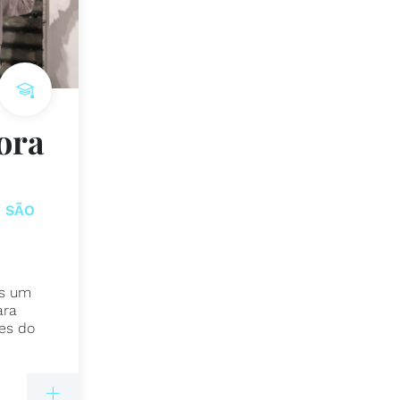
Hora
| SÃO
s um
ara
es do