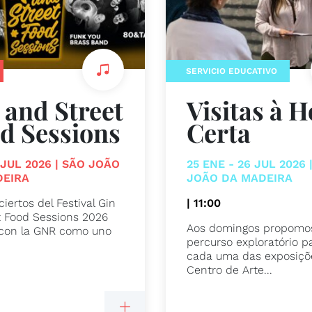
SERVICIO EDUCATIVO
 and Street
Visitas à 
d Sessions
Certa
5 JUL 2026 | SÃO JOÃO
25 ENE - 26 JUL 2026 
DEIRA
JOÃO DA MADEIRA
iertos del Festival Gin
| 11:00
t Food Sessions 2026
Aos domingos propomo
con la GNR como uno
percurso exploratório p
cada uma das exposiçõ
Centro de Arte...