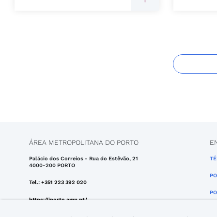
ÁREA METROPOLITANA DO PORTO
E
Palácio dos Correios - Rua do Estêvão, 21
TÉ
4000-200 PORTO
PO
Tel.: +351 223 392 020
PO
https://iporto.amp.pt/
Email: iporto@amp.pt