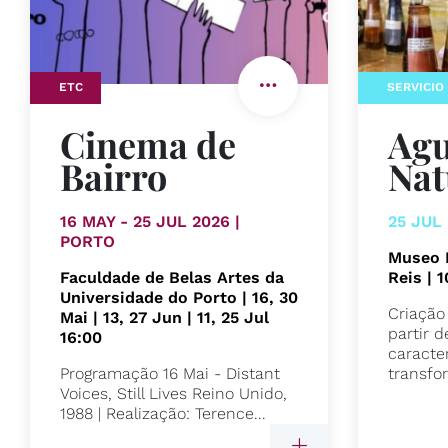
ETC
SERVICIO
Cinema de
Agu
Bairro
Nat
16 MAY - 25 JUL 2026 |
25 JUL
PORTO
Museo 
Faculdade de Belas Artes da
Reis | 
Universidade do Porto | 16, 30
Criação
Mai | 13, 27 Jun | 11, 25 Jul
partir d
16:00
caracter
Programação 16 Mai - Distant
transfo
Voices, Still Lives Reino Unido,
1988 | Realização: Terence...