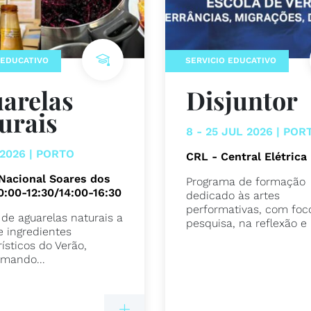
 EDUCATIVO
SERVICIO EDUCATIVO
arelas
Disjuntor
urais
8 - 25 JUL 2026 | POR
 2026 | PORTO
CRL - Central Elétrica
Nacional Soares dos
Programa de formação
10:00-12:30/14:00-16:30
dedicado às artes
performativas, com foc
 de aguarelas naturais a
pesquisa, na reflexão e 
e ingredientes
ísticos do Verão,
rmando...