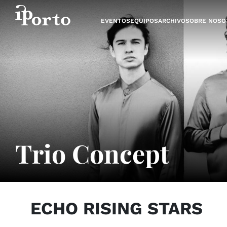
Saltar al contenido
EVENTOS
EQUIPOS
ARCHIVO
SOBRE NOSO
Trio Concept
ECHO RISING STARS