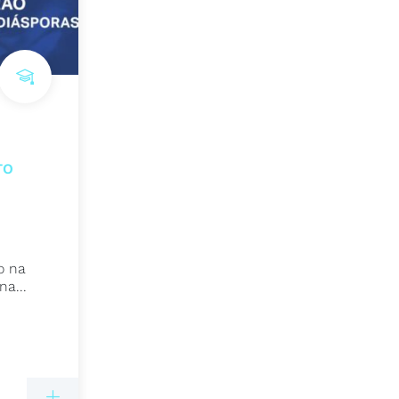
TO
o na
na...