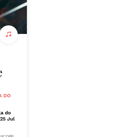
x
e
LA DO
la do
 25 Jul
 acoge