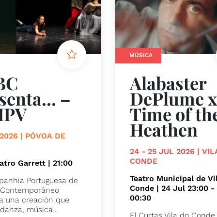
MÚSICA
BC
Alabaster
senta… –
DePlume 
MPV
Time of th
Heathen
 2026 | PÓVOA DE
M
24 - 25 JUL 2026 | VI
CONDE
atro Garrett | 21:00
Teatro Municipal de Vi
anhia Portuguesa de
Conde | 24 Jul 23:00 -
o Contemporâneo
00:30
a una creación que
 danza, música...
El Curtas Vila do Conde