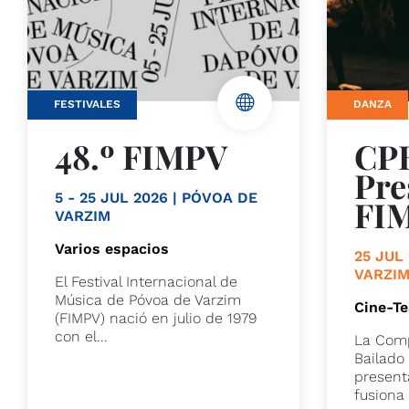
FESTIVALES
DANZA
48.º FIMPV
CP
Pre
5 - 25 JUL 2026 | PÓVOA DE
FI
VARZIM
Varios espacios
25 JUL
VARZI
El Festival Internacional de
Música de Póvoa de Varzim
Cine-Te
(FIMPV) nació en julio de 1979
con el...
La Comp
Bailad
present
fusiona