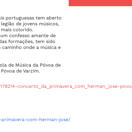
is portuguesas tem aberto 
egião de jovens músicos, 
mais colorido.

e um confesso amante de 
das formações, tem sido 
 caminho onde a música e 
ola de Música da Póvoa de 
 Póvoa de Varzim.
es/178214-concerto_da_primavera_com_herman_jose-povo
a-primavera-com-herman-jose/