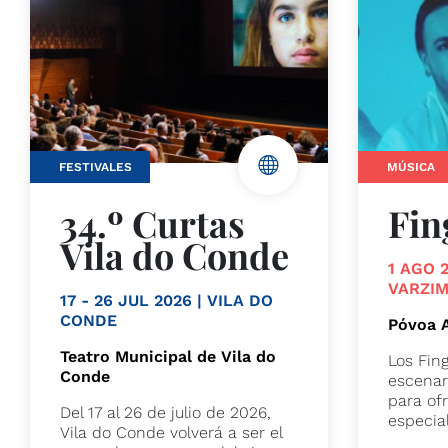
FESTIVALES
MÚSICA
34.º Curtas
Fin
Vila do Conde
1 AGO 
VARZI
17 - 26 JUL 2026 | VILA DO
CONDE
Póvoa A
Teatro Municipal de Vila do
Los Fing
Conde
escenar
para of
Del 17 al 26 de julio de 2026,
especial
Vila do Conde volverá a ser el