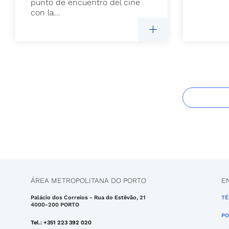
punto de encuentro del cine
con la...
ÁREA METROPOLITANA DO PORTO
E
Palácio dos Correios - Rua do Estêvão, 21
TÉ
4000-200 PORTO
PO
Tel.: +351 223 392 020