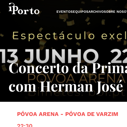
Saltar al contenido
EVENTOS
EQUIPOS
ARCHIVO
SOBRE NOSO
Concerto da Prim
com Herman José
PÓVOA ARENA - PÓVOA DE VARZIM
22:30