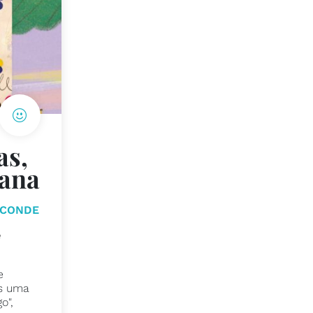
as,
iana
O CONDE
e
e
s uma
o",