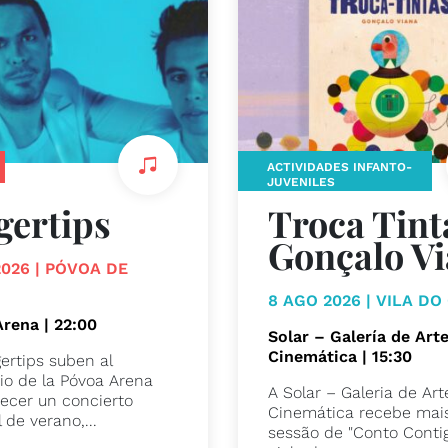
ACTIVIDADES INFANTO-
JUVENILES
gertips
Troca Tint
Gonçalo V
2026 | PÓVOA DE
M
8 AGO 2026 | VILA D
rena | 22:00
Solar – Galería de Art
Cinemática | 15:30
ertips suben al
io de la Póvoa Arena
A Solar – Galeria de Art
recer un concierto
Cinemática recebe mai
 de verano,...
sessão de "Conto Contig