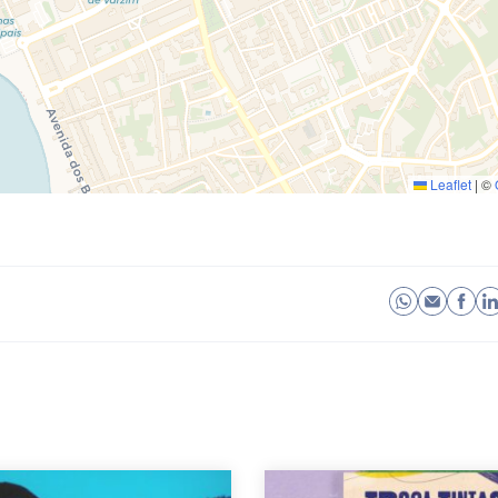
Leaflet
|
©