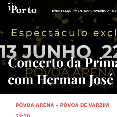
Skip to content
EVENTS
EQUIPMENTS
ARCHIVE
ABOUT US
Concerto da Prim
com Herman José
PÓVOA ARENA - PÓVOA DE VARZIM
22:30