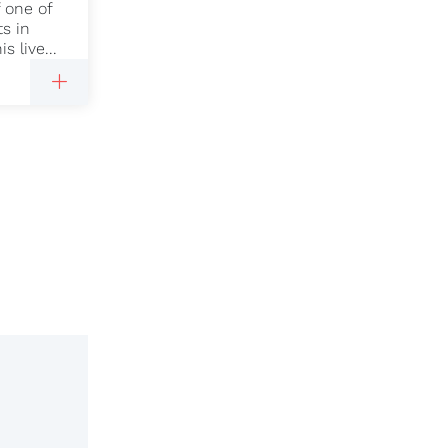
 one of
ts in
s live...