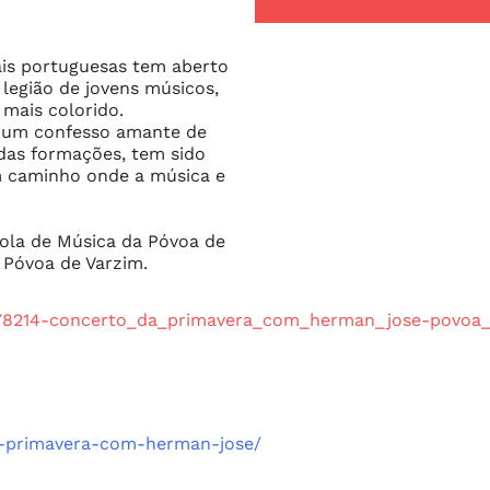
is portuguesas tem aberto 
egião de jovens músicos, 
mais colorido.

e um confesso amante de 
das formações, tem sido 
 caminho onde a música e 
ola de Música da Póvoa de 
 Póvoa de Varzim.
/178214-concerto_da_primavera_com_herman_jose-povoa_
a-primavera-com-herman-jose/