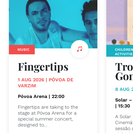
MUSIC
CHILDRE
ACTIVITI
Fingertips
Tro
Gon
1 AUG 2026 | PÓVOA DE
VARZIM
8 AUG 
Póvoa Arena | 22:00
Solar –
| 15:30
Fingertips are taking to the
stage at Póvoa Arena for a
A Solar 
special summer concert,
Cinemát
designed to...
sessão 