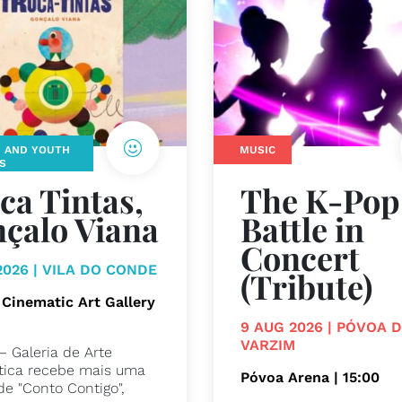
N AND YOUTH
MUSIC
ES
ca Tintas,
The K-Pop
çalo Viana
Battle in
Concert
2026 | VILA DO CONDE
(Tribute)
 Cinematic Art Gallery
9 AUG 2026 | PÓVOA 
VARZIM
– Galeria de Arte
ica recebe mais uma
Póvoa Arena | 15:00
de "Conto Contigo",