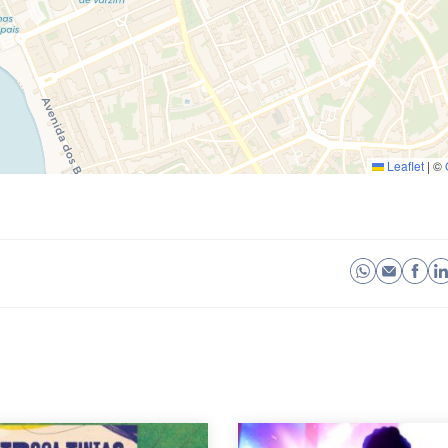
Leaflet
|
©