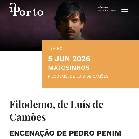
Saltar al contenido
SÁBADO
25 JULIO 2026
TEATRO
5 JUN 2026
MATOSINHOS
FILODEMO, DE LUÍS DE CAMÕES
Filodemo, de Luís de
Camões
ENCENAÇÃO DE PEDRO PENIM