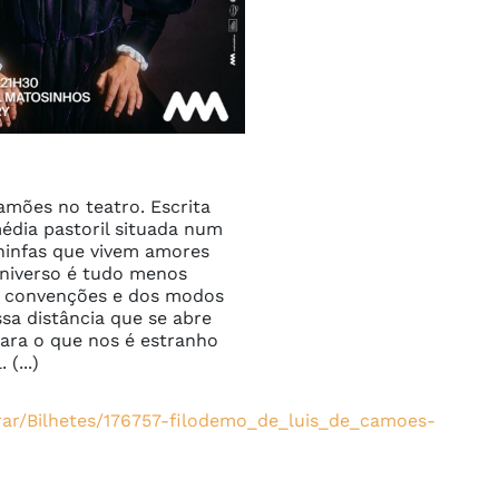
mões no teatro. Escrita 
dia pastoril situada num 
ninfas que vivem amores 
universo é tudo menos 
as convenções e dos modos 
a distância que se abre 
para o que nos é estranho 
(...)
prar/Bilhetes/176757-filodemo_de_luis_de_camoes-