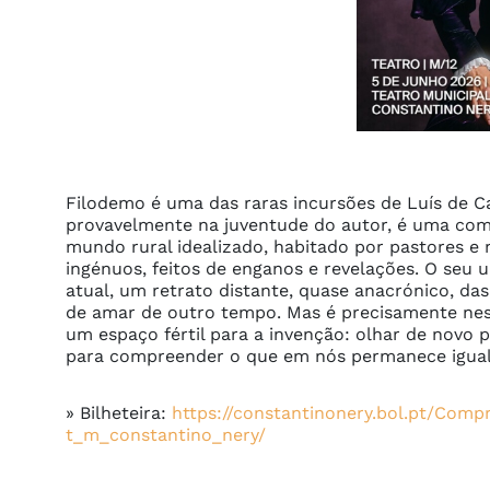
Filodemo é uma das raras incursões de Luís de Ca
provavelmente na juventude do autor, é uma comé
mundo rural idealizado, habitado por pastores e 
ingénuos, feitos de enganos e revelações. O seu 
atual, um retrato distante, quase anacrónico, d
de amar de outro tempo. Mas é precisamente ness
um espaço fértil para a invenção: olhar de novo 
para compreender o que em nós permanece igual. 
» Bilheteira:
https://constantinonery.bol.pt/Com
t_m_constantino_nery/