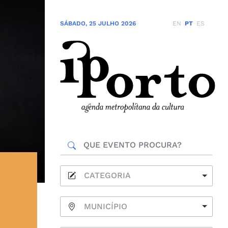
SÁBADO
,
25 JULHO 2026
EN
PT
ES
CATEGORIA
MUNICÍPIO
S