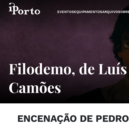
Saltar para o conteúdo
EVENTOS
EQUIPAMENTOS
ARQUIVO
SOBR
Filodemo, de Luís
Camões
ENCENAÇÃO DE PEDRO