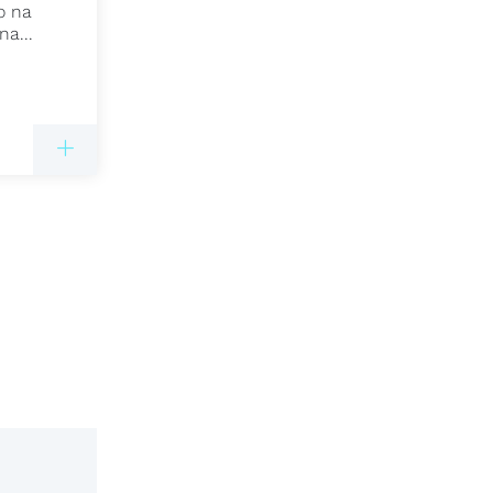
o na
na...