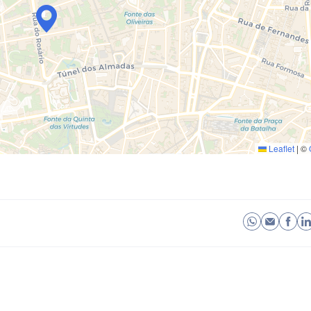
Leaflet
|
©