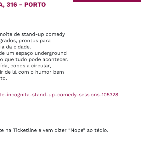
, 316 - PORTO
 noite de stand-up comedy 
rados, prontos para 
 da cidade.

a de um espaço underground 
co que tudo pode acontecer.

da, copos a circular, 
air de lá com o humor bem 
to.
oite-incognita-stand-up-comedy-sessions-105328
e na Ticketline e vem dizer “Nope” ao tédio.
