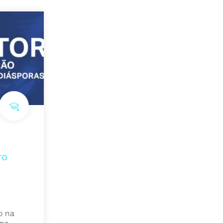
TO
o na