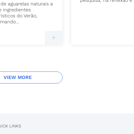
pesquisa, na reflexão e 
 de aguarelas naturais a
e ingredientes
ísticos do Verão,
rmando...
VIEW MORE
UICK LINKS