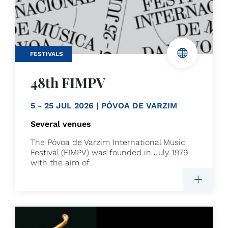
FESTIVALS
48th FIMPV
5 - 25 JUL 2026 | PÓVOA DE VARZIM
Several venues
The Póvoa de Varzim International Music
Festival (FIMPV) was founded in July 1979
with the aim of...