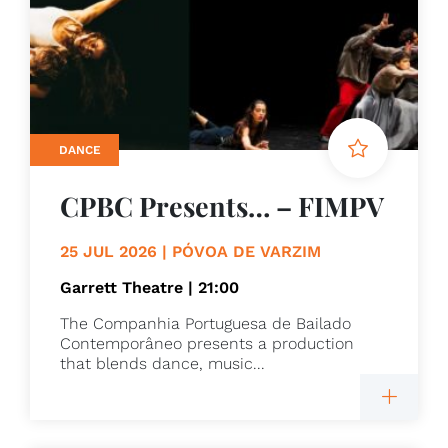
DANCE
CPBC Presents… – FIMPV
25 JUL 2026 | PÓVOA DE VARZIM
Garrett Theatre | 21:00
The Companhia Portuguesa de Bailado
Contemporâneo presents a production
that blends dance, music...