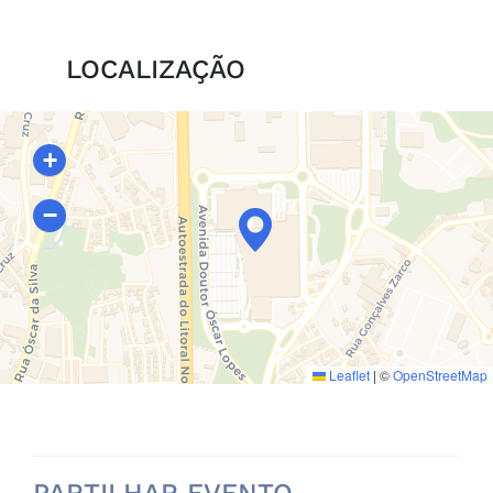
LOCALIZAÇÃO
+
−
Leaflet
|
©
OpenStreetMap