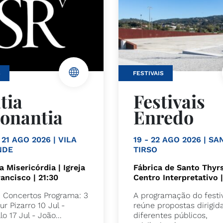
S
FESTIVAIS
tia
Festivais
onantia
Enredo
 21 AGO 2026 | VILA
19 - 22 AGO 2026 | S
NDE
TIRSO
a Misericórdia | Igreja
Fábrica de Santo Thyr
rancisco | 21:30
Centro Interpretativo 
e Concertos Programa: 3
A programação do festi
tur Pizarro 10 Jul -
reúne propostas dirigid
lo 17 Jul - João...
diferentes públicos,