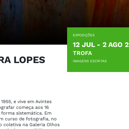
EXPOSIÇÕES
12 JUL - 2 AGO 
TROFA
RA LOPES
IMAGENS ESCRITAS
1955, e vive em Avintes 
tografar começa aos 16 
 forma sistemática. Em 
m curso de fotografia, no 
o coletiva na Galeria Olhos 