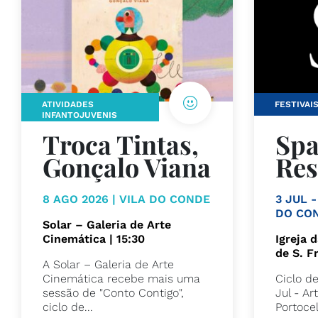
ATIVIDADES
FESTIVAI
INFANTOJUVENIS
Troca Tintas,
Spa
Gonçalo Viana
Res
8 AGO 2026 | VILA DO CONDE
3 JUL -
DO CO
Solar – Galeria de Arte
Cinemática | 15:30
Igreja d
de S. F
A Solar – Galeria de Arte
Cinemática recebe mais uma
Ciclo d
sessão de "Conto Contigo",
Jul - Ar
ciclo de...
Portocel