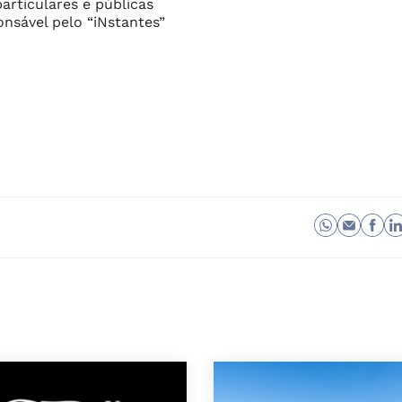
articulares e públicas 
onsável pelo “iNstantes” 