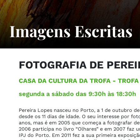
Imagens Escritas
FOTOGRAFIA DE PEREI
CASA DA CULTURA DA TROFA
- TROFA
segunda a sábado das 9:30h às 18:30h
Pereira Lopes nasceu no Porto, a 1 de outubro de 
desde os 11 dias de idade. O seu interesse por fo
anos, mas é em 2005 que começa a fotografar de
2006 participa no livro “Olhares” e em 2007 faz u
IPJ do Porto. Em 2011 fez a sua primeira exposiçã