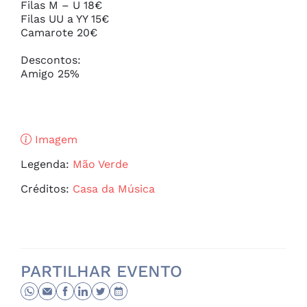
Filas M – U 18€ 

Filas UU a YY 15€ 

Camarote 20€ 

Descontos:

Amigo 25%
Imagem
Legenda:
Mão Verde
Créditos:
Casa da Música
PARTILHAR EVENTO