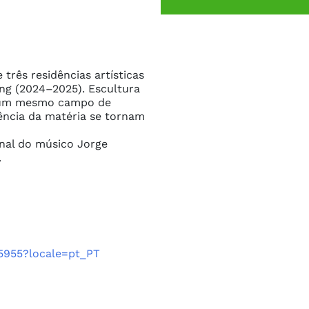
três residências artísticas 
ng (2024–2025). Escultura 
 num mesmo campo de 
iência da matéria se tornam 
inal do músico Jorge 
.
5955?locale=pt_PT