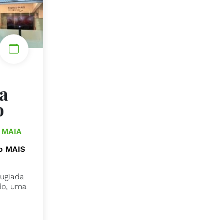
a
o
| MAIA
o MAIS
Bugiada
do, uma
s