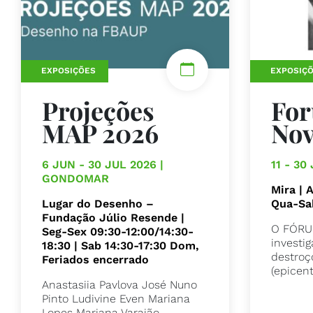
EXPOSIÇÕES
EXPOSIÇ
Projeções
Fo
MAP 2026
Nov
6 JUN - 30 JUL 2026 |
11 - 30
GONDOMAR
Mira | 
Lugar do Desenho –
Qua-Sa
Fundação Júlio Resende |
O FÓRU
Seg-Sex 09:30-12:00/14:30-
investi
18:30 | Sab 14:30-17:30 Dom,
destroç
Feriados encerrado
(epicent
Anastasiia Pavlova José Nuno
Pinto Ludivine Even Mariana
Lopes Mariana Varajão