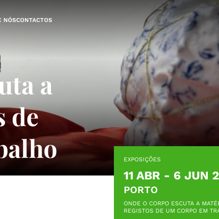
E NÓS
CONTACTOS
uta a
s de
balho
EXPOSIÇÕES
11 ABR - 6 JUN 
PORTO
ONDE O CORPO ESCUTA A MATÉ
REGISTOS DE UM CORPO EM T