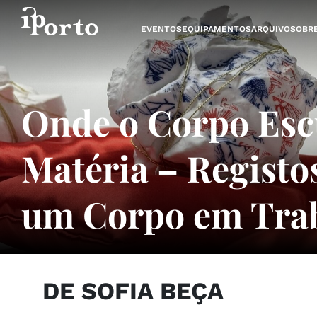
Saltar para o conteúdo
EVENTOS
EQUIPAMENTOS
ARQUIVO
SOBR
Onde o Corpo Esc
Matéria – Registo
um Corpo em Tra
DE SOFIA BEÇA