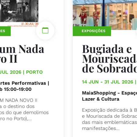
ÕES
EXPOSIÇÕES
rum Nada
Bugiada e
o II
Mouriscad
de Sobrad
 JUL 2026 | PORTO
14 JUN - 31 JUL 2026 
Artes Performativas |
b 15:00-19:00
MaiaShopping - Espaç
Lazer & Cultura
M NADA NOVO II
ga o destino dos
Exposição dedicada à 
os do que demolimos
e Mouriscada de Sobra
ro no Porto),...
das mais emblemática
manifestações...