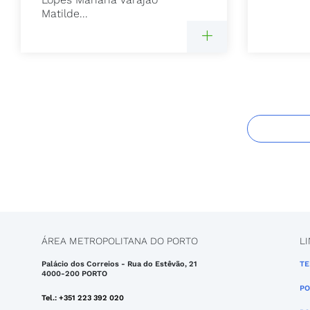
Matilde...
ÁREA METROPOLITANA DO PORTO
L
Palácio dos Correios - Rua do Estêvão, 21
TE
4000-200 PORTO
PO
Tel.: +351 223 392 020