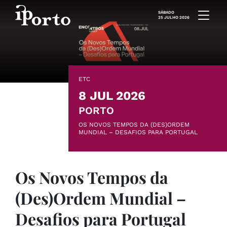
Saltar para o conteúdo
SÁBADO
25 JULHO 2026
ETC
8 JUL 2026
PORTO
OS NOVOS TEMPOS DA (DES)ORDEM
MUNDIAL – DESAFIOS PARA PORTUGAL
Os Novos Tempos da
(Des)Ordem Mundial –
Desafios para Portugal