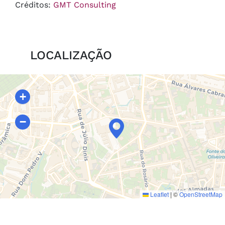
Créditos:
GMT Consulting
LOCALIZAÇÃO
+
−
Leaflet
|
©
OpenStreetMap