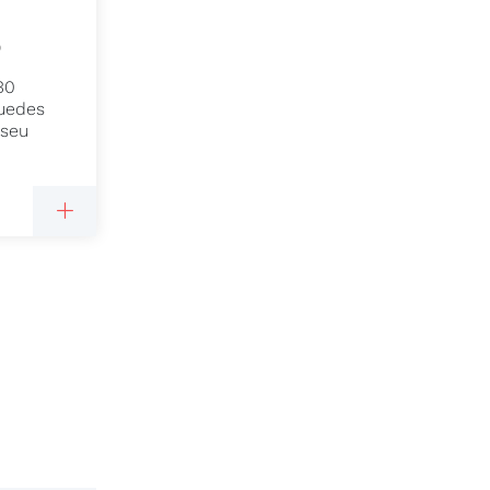
0
30
Guedes
 seu