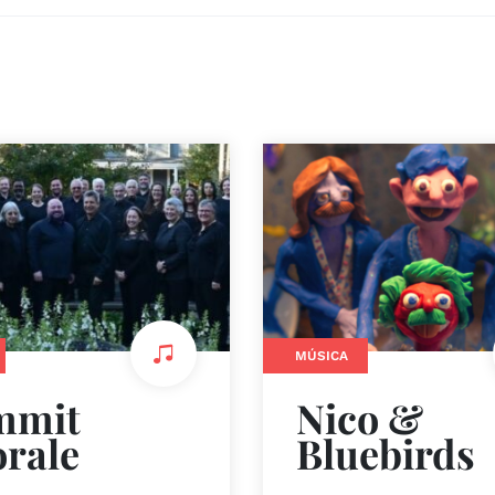
MÚSICA
mmit
Nico &
rale
Bluebirds