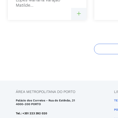
Matilde...
ÁREA METROPOLITANA DO PORTO
L
Palácio dos Correios - Rua do Estêvão, 21
TE
4000-200 PORTO
PO
Tel.: +351 223 392 020