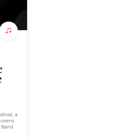
c
e
tival, a
Jovens
s Band