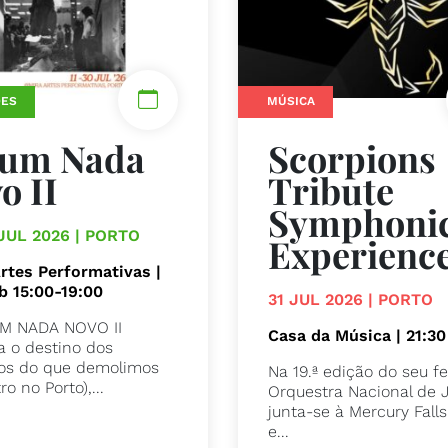
ÕES
MÚSICA
rum Nada
Scorpions
o II
Tribute
Symphoni
 JUL 2026 | PORTO
Experienc
Artes Performativas |
b 15:00-19:00
31 JUL 2026 | PORTO
M NADA NOVO II
Casa da Música | 21:30
ga o destino dos
os do que demolimos
Na 19.ª edição do seu fes
ro no Porto),...
Orquestra Nacional de 
junta-se à Mercury Fall
e...