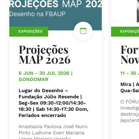
EXPOSIÇÕES
EXPOSIÇ
Projeções
Fo
MAP 2026
Nov
6 JUN - 30 JUL 2026 |
11 - 30
GONDOMAR
Mira | 
Lugar do Desenho –
Qua-Sa
Fundação Júlio Resende |
O FÓRU
Seg-Sex 09:30-12:00/14:30-
investi
18:30 | Sab 14:30-17:30 Dom,
destroç
Feriados encerrado
(epicent
Anastasiia Pavlova José Nuno
Pinto Ludivine Even Mariana
Lopes Mariana Varajão