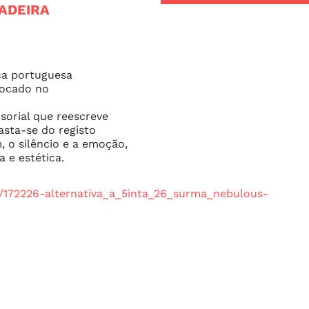
ADEIRA
ca portuguesa 
ocado no 
sorial que reescreve 
sta-se do registo 
, o silêncio e a emoção, 
 e estética.
s/172226-alternativa_a_5inta_26_surma_nebulous-