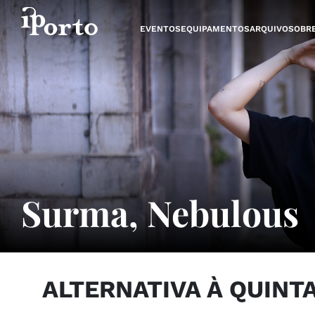
Saltar para o conteúdo
EVENTOS
EQUIPAMENTOS
ARQUIVO
SOBR
Surma, Nebulous
ALTERNATIVA À QUINT