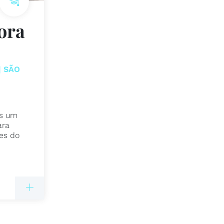
Hora
| SÃO
s um
ara
es do