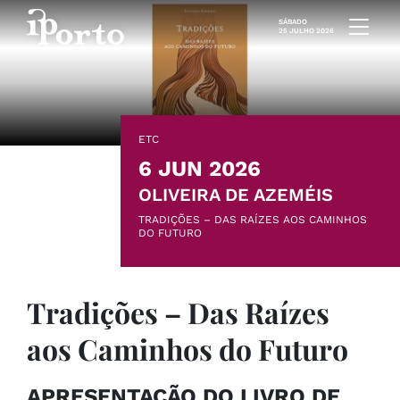
Saltar para o conteúdo
SÁBADO
25 JULHO 2026
ETC
6 JUN 2026
OLIVEIRA DE AZEMÉIS
TRADIÇÕES – DAS RAÍZES AOS CAMINHOS
DO FUTURO
Tradições – Das Raízes
aos Caminhos do Futuro
APRESENTAÇÃO DO LIVRO DE