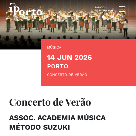
Saltar para o conteúdo
SÁBADO
25 JULHO 2026
MÚSICA
14 JUN 2026
PORTO
CONCERTO DE VERÃO
Concerto de Verão
ASSOC. ACADEMIA MÚSICA
MÉTODO SUZUKI